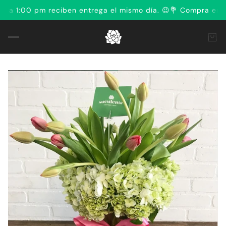
1:00 pm reciben entrega el mismo día. 😉
💐 Compra en línea 