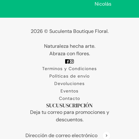
Nicolás
2026 © Suculenta Boutique Floral.
Naturaleza hecha arte.
Abraza con flores.
Terminos y Condiciones
Políticas de envío
Devoluciones
Eventos
Contacto
SUCUSUSCRIPCIÓN
Deja tu correo para promociones y
descuentos.
Dirección de correo electrónico
Este sitio está protegido por hCaptcha y se aplic